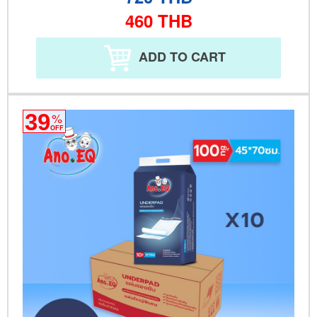
460
THB
ADD TO CART
39
%
OFF