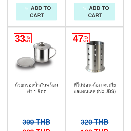
ADD TO
ADD TO
CART
CART
33
%
47
%
OFF
OFF
ถ้วยกรองน้ำมันพร้อม
ที่ใส่ช้อน-ส้อม ตะเกีย
ฝา 1 ลิตร
บสแตนเลส (No.JBS)
399
THB
320
THB
269
THB
169
THB