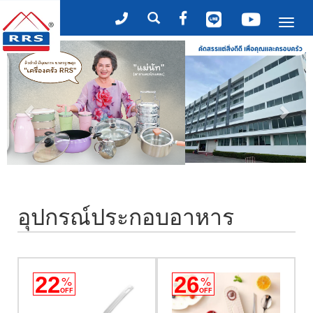
Tog
nav
อุปกรณ์ประกอบอาหาร
22
%
26
%
OFF
OFF