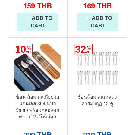
159
THB
169
THB
ADD TO
ADD TO
CART
CART
10
%
32
%
OFF
OFF
ช้อน-ส้อม ตะเกียบ (ส
ช้อนส้อม สแตนเลส
แตนเลส 304 หนา
ลายมงกุฏ 12 คู่
3mm) พร้อมกล่องพก
พา - มี 2 สีให้เลือก
220
THB
219
THB