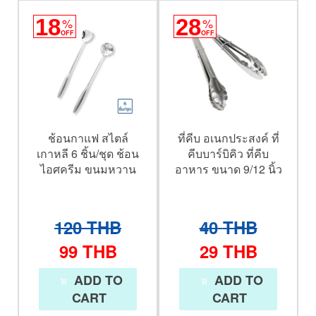
18
%
28
%
OFF
OFF
ช้อนกาแฟ สไตล์
ที่คีบ อเนกประสงค์ ที่
เกาหลี 6 ชิ้น/ชุด ช้อน
คีบบาร์บิคิว ที่คีบ
ไอศครีม ขนมหวาน
อาหาร ขนาด 9/12 นิ้ว
120
THB
40
THB
99
THB
29
THB
ADD TO
ADD TO
CART
CART