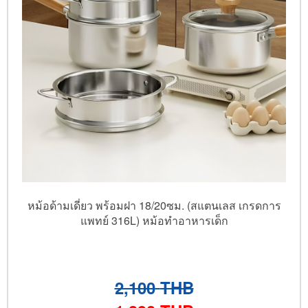
หม้อด้ามเดี่ยว พร้อมฝา 18/20ซม. (สแตนเลส เกรดการ
แพทย์ 316L) หม้อทำอาหารเด็ก
2,100
THB