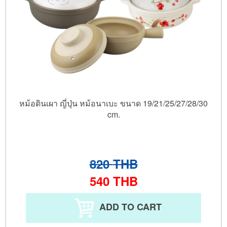
หม้อดินเผา ญี่ปุ่น หม้อนาเบะ ขนาด 19/21/25/27/28/30
cm.
820
THB
540
THB
ADD TO CART