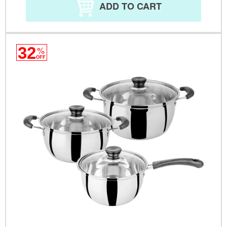
ADD TO CART
32
%
OFF