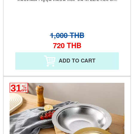
1,000
THB
720
THB
ADD TO CART
31
%
OFF