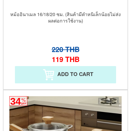
หม้ออินาเมล 16/18/20 ซม. (สินค้ามีตำหนิเล็กน้อยไม่ส่ง
ผลต่อการใช้งาน)
220
THB
119
THB
ADD TO CART
34
%
OFF