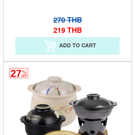
270
THB
219
THB
ADD TO CART
27
%
OFF