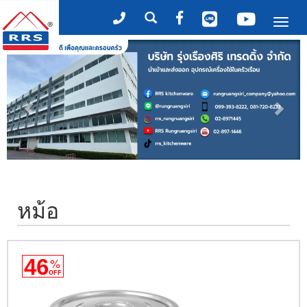
Tog
nav
หม้อ
46
%
OFF