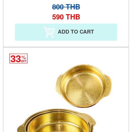
800
THB
590
THB
ADD TO CART
33
%
OFF