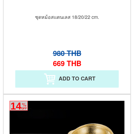
ชุดหม้อสแตนเลส 18/20/22 cm.
980
THB
669
THB
ADD TO CART
14
%
OFF