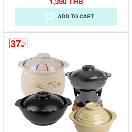
1,390
THB
ADD TO CART
37
%
OFF