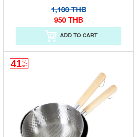
1,100
THB
950
THB
ADD TO CART
41
%
OFF