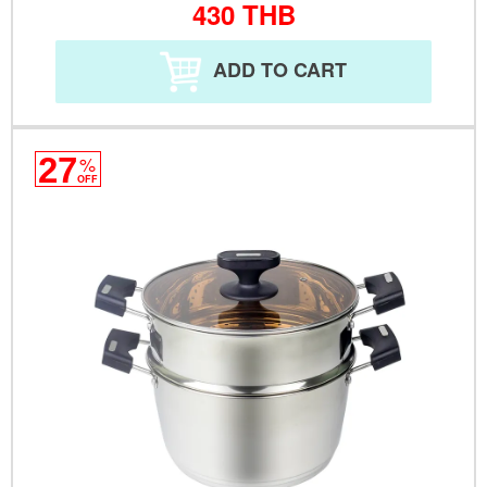
430
THB
ADD TO CART
27
%
OFF