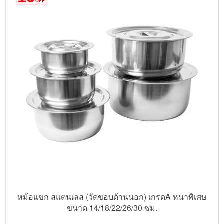
OFF
หม้อแขก สแตนเลส (วัดขอบด้านนอก) เกรดA หนาพิเศษ
ขนาด 14/18/22/26/30 ซม.