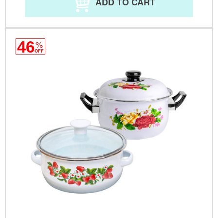
ADD TO CART
46
%
OFF