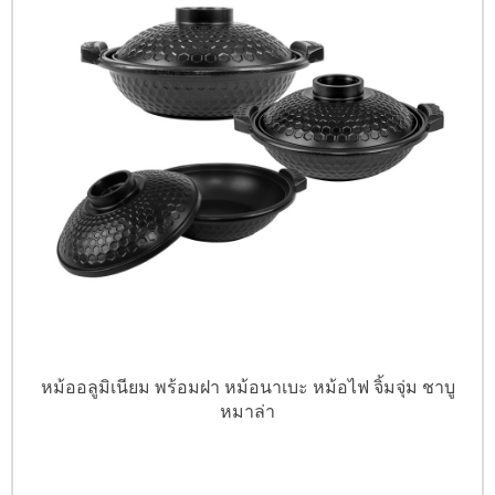
หม้ออลูมิเนียม พร้อมฝา หม้อนาเบะ หม้อไฟ จิ้มจุ่ม ชาบู
หมาล่า