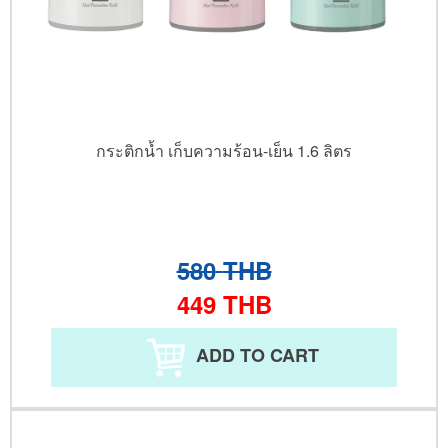
กระติกน้ำ เก็บความร้อน-เย็น 1.6 ลิตร
580
THB
449
THB
ADD TO CART