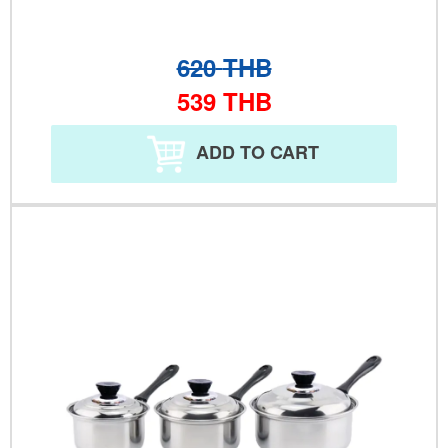
620
THB
539
THB
ADD TO CART