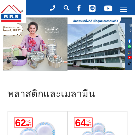
Tog
nav
พลาสติกและเมลามีน
62
%
64
%
OFF
OFF