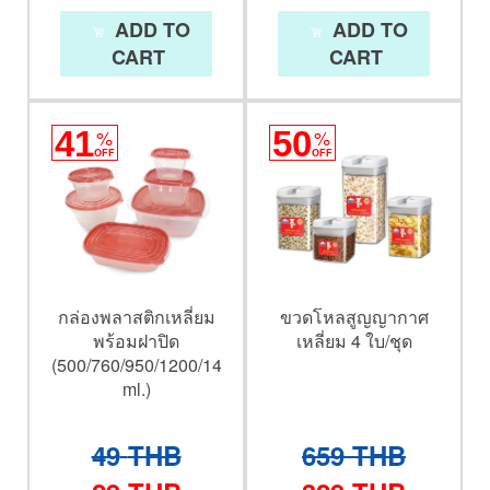
ADD TO
ADD TO
CART
CART
41
%
50
%
OFF
OFF
กล่องพลาสติกเหลี่ยม
ขวดโหลสูญญากาศ
พร้อมฝาปิด
เหลี่ยม 4 ใบ/ชุด
(500/760/950/1200/1400/3000
ml.)
49
THB
659
THB
29
THB
329
THB